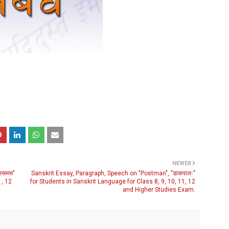
NEWER
रिसमस"
Sanskrit Essay, Paragraph, Speech on "Postman", "डाकपालः"
1, 12
for Students in Sanskrit Language for Class 8, 9, 10, 11, 12
and Higher Studies Exam.