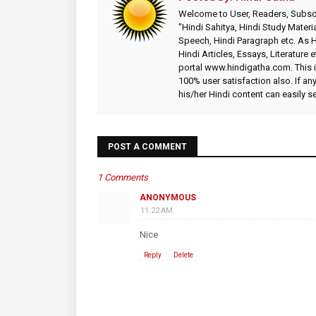
Welcome to User, Readers, Subscr
"Hindi Sahitya, Hindi Study Materia
Speech, Hindi Paragraph etc. As
Hindi Articles, Essays, Literature 
portal www.hindigatha.com. This is
100% user satisfaction also. If an
his/her Hindi content can easily 
POST A COMMENT
1 Comments
ANONYMOUS
11:22 AM
Nice
Reply
Delete