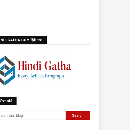
INDI GATHA.COM हिंदी गाथा
ाँ पर खोंजे