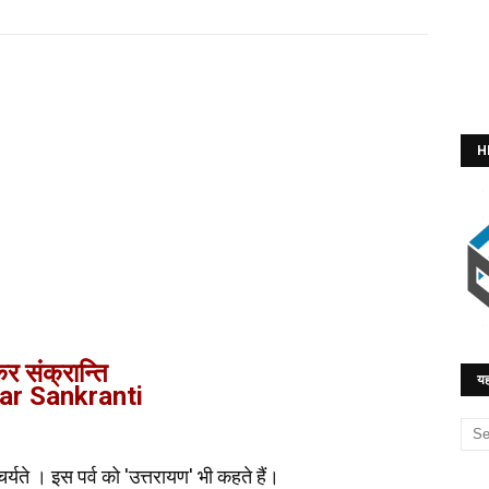
H
र संक्रान्ति
यह
r Sankranti
र्यते । इस पर्व को 'उत्तरायण' भी कहते हैं।