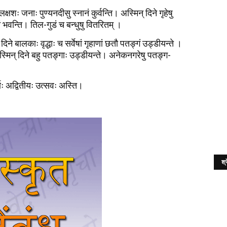
्षशः जनाः पुण्यनदीसु स्नानं कुर्वन्ति। अस्मिन् दिने गृहेषु
ानं भवन्ति। तिल-गुडं च बन्धुषु वितरितम् ।
िने बालकाः वृद्धाः च सर्वेषां गृहाणां छतौ पतङ्गं उड्डीयन्ते ।
स्मिन् दिने बहु पतङ्गाः उड्डीयन्ते। अनेकनगरेषु पतङ्ग-
्णः अद्वितीयः उत्सवः अस्ति।
श्र