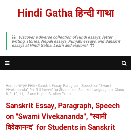
Hindi Gatha हिन्दी गाथा
Discover a diverse collection of Hindi essays, letter
writing, stories, Nepali essays, Punjabi essays, and Sanskrit
essays at Hindi Gatha. Learn and explore!
Home
संस्कृत निबंध
Sanskrit Essay, Paragraph, Speech on "Swami
Vivekananda", "स्वामी विवेकानन्द" for Students in Sanskrit Language for Class
8, 9, 10, 11, 12 and Higher Studies Exam.
Sanskrit Essay, Paragraph, Speech
on "Swami Vivekananda", "स्वामी
विवेकानन्द" for Students in Sanskrit