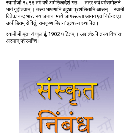
स्वामीजी १८९३ तमे वर्षे अमेरिकादेशं गतः । तत्र सर्वधर्मसम्मेलने
भागं गृहीतवान् । तस्य भाषणानि बहुधा प्रशंसितानि आसन् । स्वामी
विवेकानन्द भारतस्य जनानां मध्ये जागरूकता आनय एवं निर्धनः एवं
उत्पीडितम् सेवितुं 'रामकृष्ण मिशन' इत्यस्य स्थापित।
स्वामीजी मृतः 4 जुलाई, 1902 घटितम् । अद्यत्वेऽपि तस्य विचाराः
अस्मान् प्रेरयन्ति।