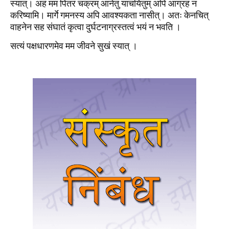
स्यात्। अहं मम पितरं चक्रम् आनेतुं याचयितुम् अपि आग्रहं न
करिष्यामि। मार्गे गमनस्य अपि आवश्यकता नासीत्। अतः केनचित्
वाहनेन सह संघातं कृत्वा दुर्घटनाग्रस्तत्वं भयं न भवति ।
सत्यं पक्षधारणमेव मम जीवने सुखं स्यात् ।