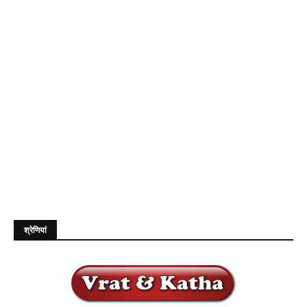
श्रेणियां