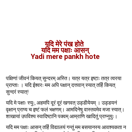
यदि मेरे पंख होते
यदि मम पक्षाः आसन्
Yadi mere pankh hote
पक्षिणां जीवनं कियत् सुन्दरम् अस्ति। यत्र यत्र इष्टाः तत्र त्वरया
प्राप्ताः । यदि ईश्वरः मम अपि पक्षान् दत्तवान् स्यात् तर्हि कियत्
सुन्दरं स्यात्!
यदि मे पक्षाः स्युः, अहमपि दूरं दूरं खगवत् उड्डीयेयम् । उड्डयनं
वृक्षान् प्राप्य च इष्टं फलं भक्षणम्। आमदिनेषु वास्तवमेव मजा स्यात्।
शाखायां उपविश्य स्वादिष्टानि पक्वम् आम्राणि खादितुं प्राप्नुयुः।
यदि मम पक्षाः आसन् तर्हि विद्यालयं गन्तुं मम बसयानस्य आवश्यकता न