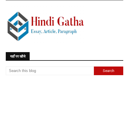
यहाँ पर खोंजे