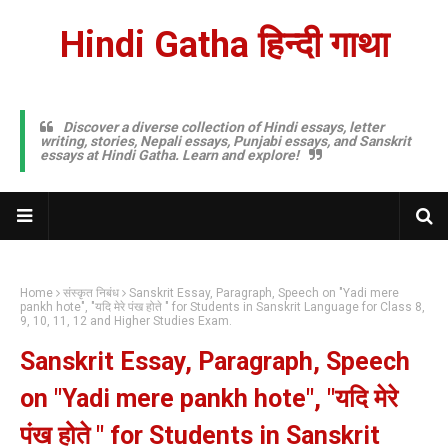
Hindi Gatha हिन्दी गाथा
Discover a diverse collection of Hindi essays, letter
writing, stories, Nepali essays, Punjabi essays, and Sanskrit
essays at Hindi Gatha. Learn and explore!
Home
संस्कृत निबंध
Sanskrit Essay, Paragraph, Speech on "Yadi mere
pankh hote", "यदि मेरे पंख होते " for Students in Sanskrit Language for Class 8,
9, 10, 11, 12 and Higher Studies Exam.
Sanskrit Essay, Paragraph, Speech
on "Yadi mere pankh hote", "यदि मेरे
पंख होते " for Students in Sanskrit